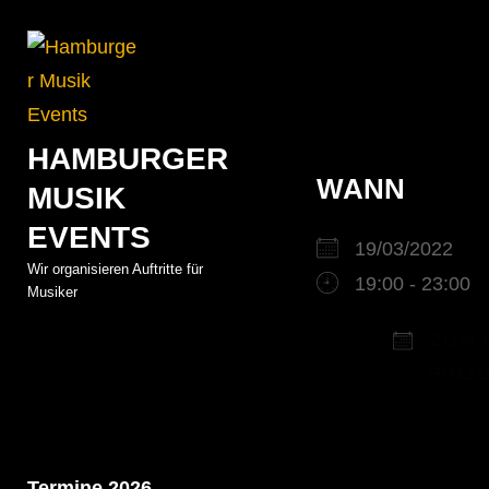
Skip
to
Beitrags
content
HAMBURGER
WANN
MUSIK
EVENTS
19/03/2022
Wir organisieren Auftritte für
19:00 - 23:00
Musiker
ZUM 
HINZ
ICS herunterla
Google K
iC
Termine 2026