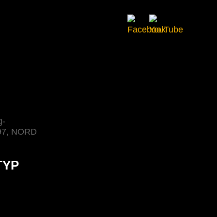
g-
397, NORD
TYP