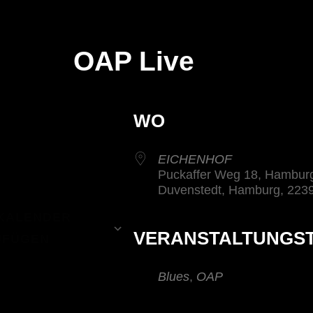
navigation
OAP Live
WO
EICHENHOF
Puckaffer Weg 18, Hambur
Duvenstedt, Hamburg, 22
KALENDER
VERANSTALTUNGS
UFÜGEN
den
alender
alendar
Office 365
Outlook Live
Blues
,
OAP