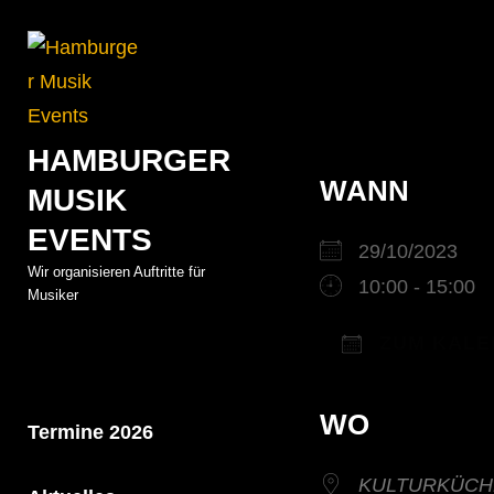
Skip
to
Beitrags
content
HAMBURGER
WANN
MUSIK
EVENTS
29/10/2023
Wir organisieren Auftritte für
10:00 - 15:00
Musiker
ZUM KALE
ICS herunterla
Google K
iC
WO
Termine 2026
KULTURKÜCH