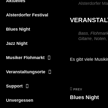
Aktuelles
Alsterdorfer M
Alsterdorfer Festival
VERANSTAL
Blues Night
Bass
,
Flohmark
Gitarre
,
Noten
,
Jazz Night
Musiker Flohmarkt
Es gibt viele Musik
Veranstaltungsorte
Support
PREV
Blues Night
Unvergessen