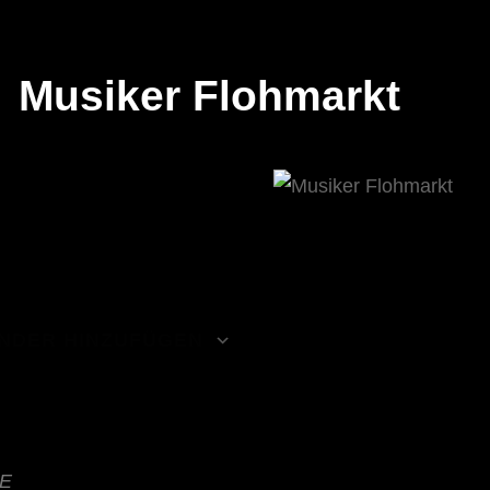
navigation
Musiker Flohmarkt
NDER HINZUFÜGEN
den
alender
alendar
Office 365
Outlook Live
E